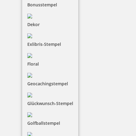
Bonusstempel
Dekor
Exlibris-Stempel
Kupietz Verdünnung 445 50 ml für Betonsignierfarbe
Floral
8,09 €
Geocachingstempel
inkl. 19 % Mwst.
Bestellen
Glückwunsch-Stempel
Golfballstempel