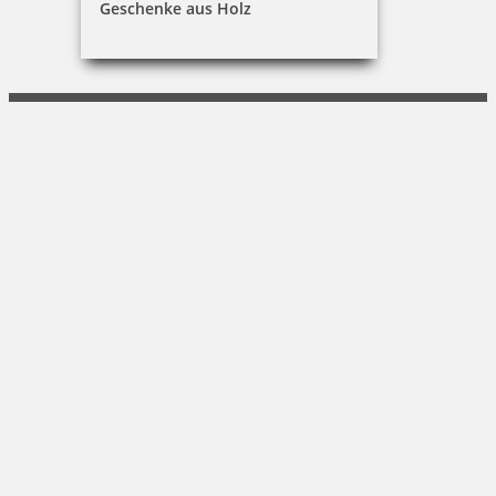
Geschenke aus Holz
Daniel Peter Staude
Sommerleite 13|97340 Marktbreit
09332 590041