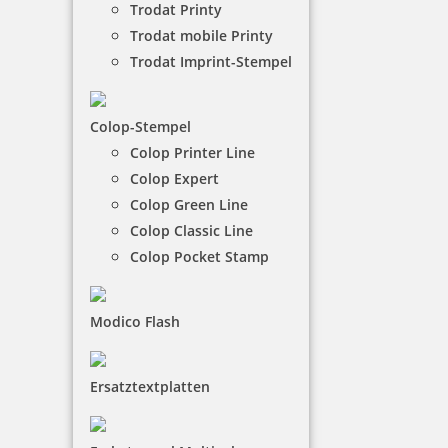
Trodat Printy
eingetrocknete Stempelkissen wieder
Trodat mobile Printy
aufzufrischen.
Trodat Imprint-Stempel
NACH WUNSCHSTEMPEL FILTERN
Colop-Stempel
Colop Printer Line
Colop Expert
€-
↑
Colop Green Line
€+
↓
Colop Classic Line
Colop Pocket Stamp
11 Artikel in der Kategorie
Modico Flash
Ersatztextplatten
Coloris Stempelreiniger GF 50 ml