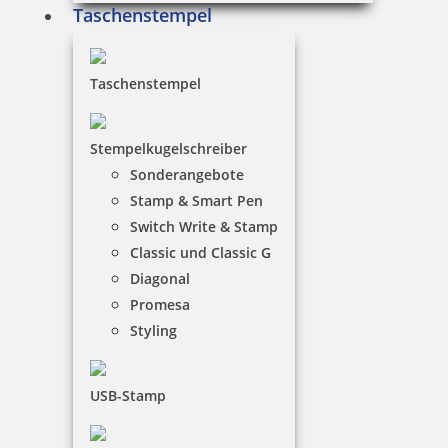
Taschenstempel
Kupietz Verdünnung 410 für 8050, BA 4710, CO 4713 50 ml
Taschenstempel
8,15 €
Stempelkugelschreiber
Sonderangebote
inkl. 19 % Mwst.
Stamp & Smart Pen
Bestellen
Switch Write & Stamp
Classic und Classic G
Diagonal
Promesa
Styling
Kupietz Verdünnung 430 50 ml
USB-Stamp