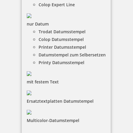
Colop Expert Line
nur Datum
Trodat Datumsstempel
Kupietz alkoholartiger Verdünner 405 für R09 50 ml
Colop Datumsstempel
Printer Datumsstempel
Datumstempel zum Selbersetzen
Printy Datumsstempel
8,69 €
mit festem Text
inkl. 19 % Mwst.
Bestellen
Ersatztextplatten Datumstempel
Multicolor-Datumstempel