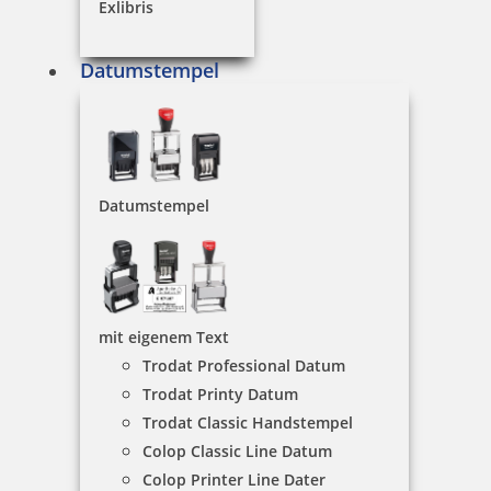
Exlibris
inkl. 19 % Mwst.
Datumstempel
Bestellen
Datumstempel
Kupietz alkoholartiger Verdünner 405 für R09 250 ml
mit eigenem Text
14,98 €
Trodat Professional Datum
Trodat Printy Datum
Trodat Classic Handstempel
inkl. 19 % Mwst.
Colop Classic Line Datum
Bestellen
Colop Printer Line Dater