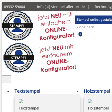
09332 590041 |
info [at] stempel-aller-art.de
|
Rechnun
Stempel selbst gestalt
0
Textstempel
Holzstempel
Textstempel
Holzstempel