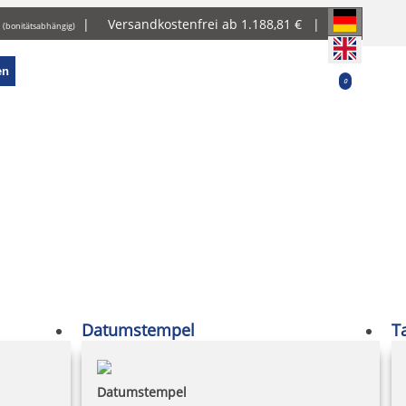
g
|
Versandkostenfrei ab 1.188,81 € |
(bonitätsabhängig)
en
0
Datumstempel
T
Datumstempel