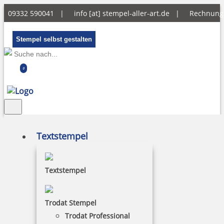
09332 590041 |
info [at] stempel-aller-art.de
|
Rechnun
Stempel selbst gestalten
0
Textstempel
Trodat Classic
Textstempel
Handstempel
Trodat Stempel
Trodat Professional
Dieser Stempel hat kein eingebautes