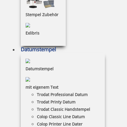
Stempel Zubehör
52,66 €
inkl. 19 % Mwst.
Exlibris
Jetzt gestalten
Datumstempel
Datumstempel
Trodat Classic Datumstempel 2910 P03 54x24 mm
mit eigenem Text
Trodat Professional Datum
Trodat Printy Datum
Trodat Classic Handstempel
43,26 €
Colop Classic Line Datum
Colop Printer Line Dater