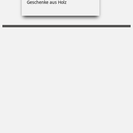
Geschenke aus Holz
Daniel Peter Staude
Sommerleite 13|97340 Marktbreit
09332 590041