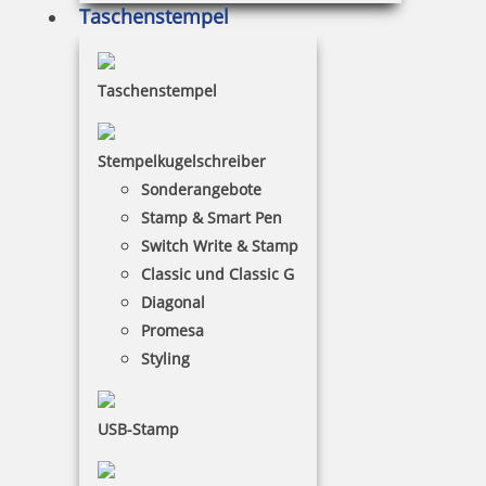
Taschenstempel
Taschenstempel
Trodat Classic Datumstempel 2910 P05 54x34 mm
Stempelkugelschreiber
Sonderangebote
52,66 €
Stamp & Smart Pen
Switch Write & Stamp
inkl. 19 % Mwst.
Classic und Classic G
Jetzt gestalten
Diagonal
Promesa
Styling
USB-Stamp
Trodat Classic Datumstempel 2910 P07 60x40 mm