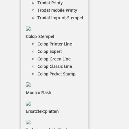
Trodat Printy
Stempelkissen. Das bedeutet, es muss ein
Trodat mobile Printy
separates Kissen dazu bestellt werden. Bei dem
Trodat Classic-Handstempel liegt das Datum in der
Trodat Imprint-Stempel
Mitte der Textplatte und der Text befindet sich
darüber und darunter.
Colop-Stempel
Colop Printer Line
NACH WUNSCHSTEMPEL FILTERN
Colop Expert
Colop Green Line
Colop Classic Line
€-
↑
Colop Pocket Stamp
€+
↓
Modico Flash
12 Artikel in der Kategorie
Ersatztextplatten