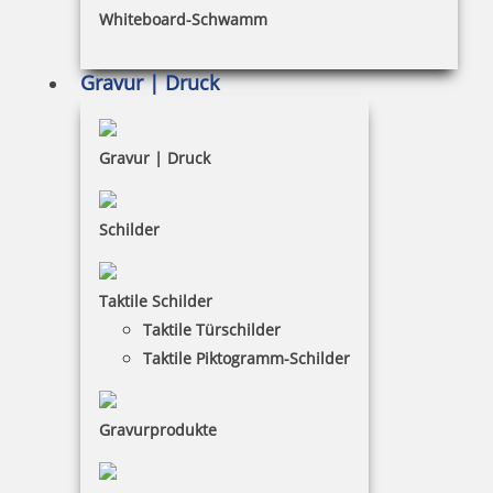
Whiteboard-Schwamm
Datenschutz
AGB
Gravur | Druck
Widerruf
Barrierefreiheit
Gravur | Druck
Vertrag widerrufen
Schilder
KUNDENBEREICH
Taktile Schilder
Mein Konto
Taktile Türschilder
Warenkorb
Taktile Piktogramm-Schilder
Kundenservice
Gravurprodukte
KONTAKT
Digital Production & Service