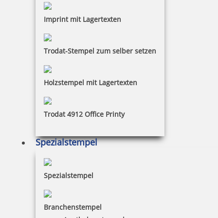
Imprint mit Lagertexten
Dieser Stempel hat kein eingebautes Stempelkissen.
Das bedeutet, es muss ein separates Kissen dazu
bestellt werden. Bei dem Trodat Classic-
Trodat-Stempel zum selber setzen
Handstempel liegt das Datum in der Mitte der
Textplatte und der Text befindet sich darüber und
darunter. Der Text dieses Stempels ist individuell von
Holzstempel mit Lagertexten
Ihnen gestaltbar.
Trodat 4912 Office Printy
Spezialstempel
Spezialstempel
Branchenstempel