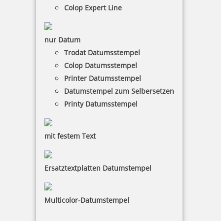
inkl. 19 % Mwst.
Colop Expert Line
Jetzt gestalten
nur Datum
Trodat Datumsstempel
Colop Datumsstempel
Printer Datumsstempel
Datumstempel zum Selbersetzen
Trodat Classic Datumstempel 2910 P04 54x30 mm
Printy Datumsstempel
mit festem Text
43,26 €
Ersatztextplatten Datumstempel
inkl. 19 % Mwst.
Jetzt gestalten
Multicolor-Datumstempel