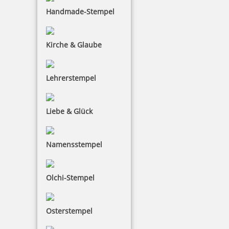
Handmade-Stempel
Kirche & Glaube
Trodat Classic Datumstempel 2910 P10 70x50 mm
Lehrerstempel
Liebe & Glück
73,63 €
inkl. 19 % Mwst.
Namensstempel
Jetzt gestalten
Olchi-Stempel
Osterstempel