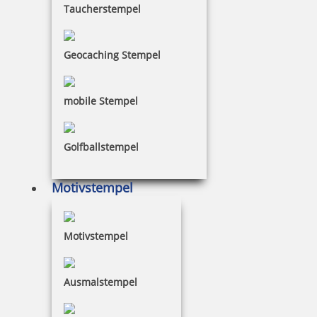
Taucherstempel
Geocaching Stempel
58,08 €
mobile Stempel
inkl. 19 % Mwst.
Jetzt gestalten
Golfballstempel
Motivstempel
Trodat Classic Datumstempel 2910 P08 64x45 mm
Motivstempel
Ausmalstempel
68,85 €