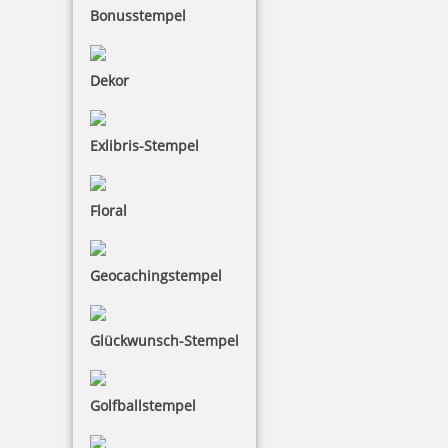
Bonusstempel
inkl. 19 % Mwst.
Jetzt gestalten
Dekor
Exlibris-Stempel
Floral
Trodat Classic Datumstempel 2910 P09 70x38 mm
Geocachingstempel
59,43 €
Glückwunsch-Stempel
inkl. 19 % Mwst.
Jetzt gestalten
Golfballstempel