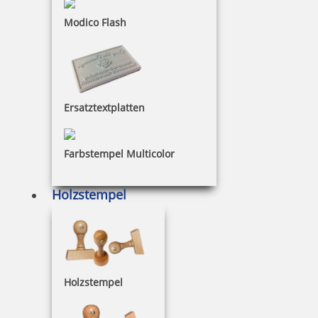
Modico Flash
nur Datum
Ersatztextplatten
mit festem Text
Farbstempel Multicolor
Holzstempel
Ersatztextplatten Datumstempel
Multicolor-Datumstempel
Holzstempel