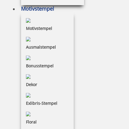
Motivstempel
101,92 €
Motivstempel
inkl. 19 % Mwst.
Jetzt gestalten
Ausmalstempel
Bonusstempel
Dekor
Trodat Printy 4750/L1 4.0 Datumstempel EINGEGANGEN 39 x
22mm
Exlibris-Stempel
Floral
32,83 €