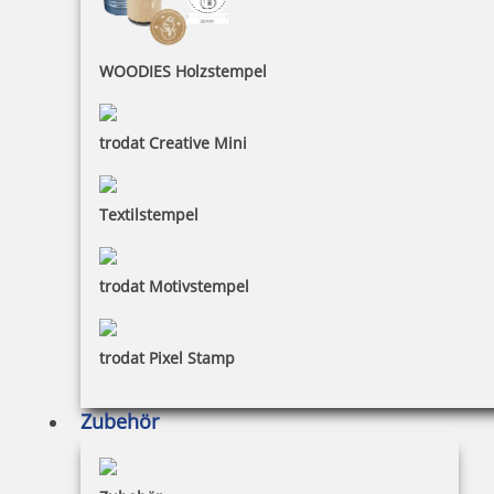
163,26 €
WOODIES Holzstempel
inkl. 19 % Mwst.
Jetzt gestalten
trodat Creative Mini
Textilstempel
trodat Motivstempel
Trodat Printy 4850/L7 Datumstempel GEBUCHT 24 x 4 mm
trodat Pixel Stamp
Zubehör
17,98 €
inkl. 19 % Mwst.