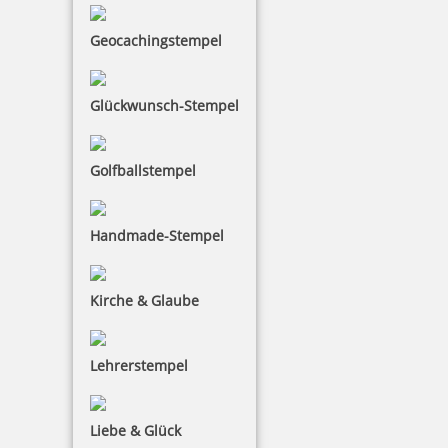
inkl. 19 % Mwst.
Geocachingstempel
Bestellen
Glückwunsch-Stempel
Golfballstempel
Trodat Professional 5474 Mehrfarbiger Stempel
Handmade-Stempel
Kirche & Glaube
110,48 €
Lehrerstempel
inkl. 19 % Mwst.
Jetzt gestalten
Liebe & Glück