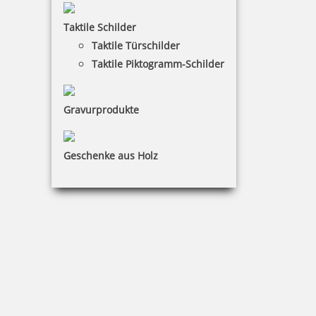
Taktile Schilder
Taktile Türschilder
44,74 €
Taktile Piktogramm-Schilder
inkl. 19 % Mwst.
Bestellen
Gravurprodukte
Geschenke aus Holz
Trodat Professional 5466 Mehrfarbiger Stempel mit
Doppeldatum
142,09 €