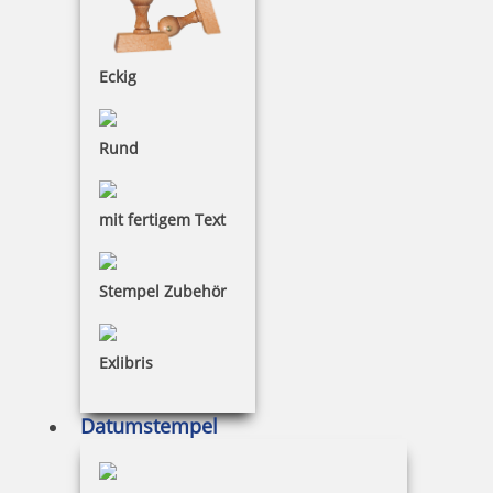
Eckig
78 Artikel in der Kategorie
Rund
mit fertigem Text
Ersatztextplatte für Trodat Professional 5470 / 5474
Stempel Zubehör
Datumstempel
Exlibris
ab 3,83 €
Datumstempel
inkl. 19 % Mwst.
Jetzt gestalten