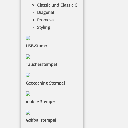
Classic und Classic G
Diagonal
Promesa
Trodat Professional 5440 Mehrfarbiger Stempel
Styling
USB-Stamp
94,14 €
Taucherstempel
inkl. 19 % Mwst.
Jetzt gestalten
Geocaching Stempel
mobile Stempel
Golfballstempel
Trodat Professional 5460 Mehrfarbiger Stempel