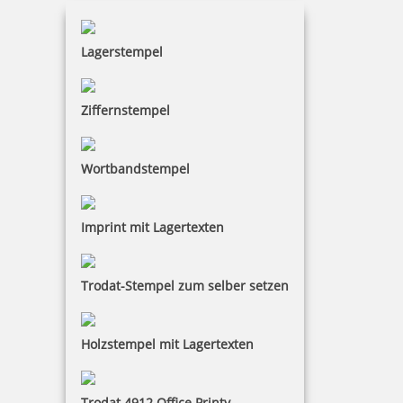
139,17 €
Lagerstempel
inkl. 19 % Mwst.
Jetzt gestalten
Ziffernstempel
Wortbandstempel
Trodat Printy 4850/L1 Datumstempel EINGEGANGEN 24 x 4 mm
Imprint mit Lagertexten
Trodat-Stempel zum selber setzen
17,98 €
Holzstempel mit Lagertexten
inkl. 19 % Mwst.
Bestellen
Trodat 4912 Office Printy