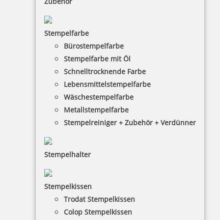
Zubehör
Bestellen
Stempelfarbe
Bürostempelfarbe
Stempelfarbe mit Öl
Schnelltrocknende Farbe
Lebensmittelstempelfarbe
Trodat Professional 54120 mehrfarbiger Stempel MCI, Datum
mittig
Wäschestempelfarbe
Metallstempelfarbe
Stempelreiniger + Zubehör + Verdünner
171,57 €
Stempelhalter
inkl. 19 % Mwst.
Jetzt gestalten
Stempelkissen
Trodat Stempelkissen
Colop Stempelkissen