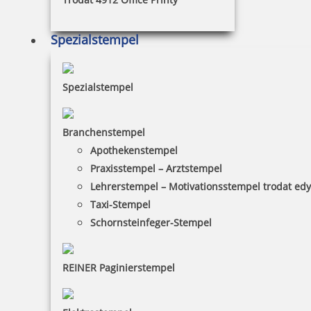
Spezialstempel
Spezialstempel
Trodat Printy 4750/L22 4.0 Datumstempel GESCANNT 39 x 22
mm
Branchenstempel
Apothekenstempel
Praxisstempel – Arztstempel
32,83 €
Lehrerstempel – Motivationsstempel trodat ed
Taxi-Stempel
inkl. 19 % Mwst.
Schornsteinfeger-Stempel
Bestellen
REINER Paginierstempel