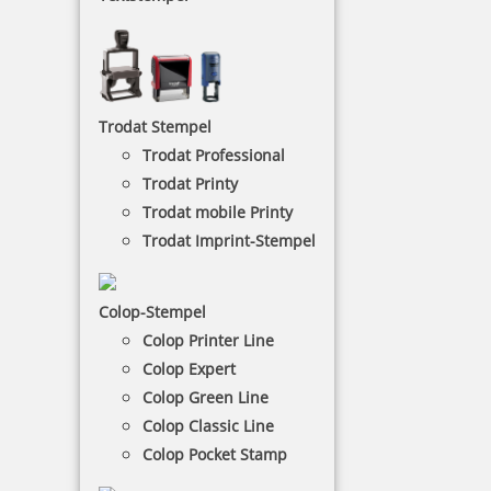
Datumstempel
Die Datumsstempel mit Text eignen sind am besten
für Rechnungen, Briefe, Quittungen und vieles
mehr.
Trodat Stempel
Trodat Professional
NACH WUNSCHSTEMPEL FILTERN
Trodat Printy
Trodat mobile Printy
Trodat Imprint-Stempel
€-
↑
€+
↓
Colop-Stempel
Colop Printer Line
Colop Expert
DATUMSTEMPEL - KATEGORIEN
Colop Green Line
Colop Classic Line
Colop Pocket Stamp
mit eigenem Text