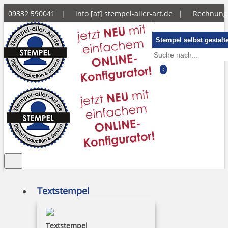
09332 590041 |
info [at] stempel-aller-art.de
|
Rechnun
Stempel selbst gestalt
0
Textstempel
Textstempel