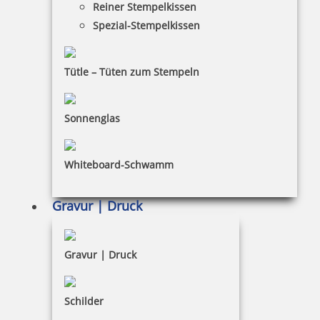
Reiner Stempelkissen
Spezial-Stempelkissen
Trodat Printy 4850/L9 Datumstempel GEFAXT 24 x 4 mm
Tütle – Tüten zum Stempeln
Sonnenglas
17,98 €
Whiteboard-Schwamm
inkl. 19 % Mwst.
Bestellen
Gravur | Druck
Gravur | Druck
Trodat Professional 5430/L 4.0 Datumstempel blau/rot mit
Schilder
Lagertext