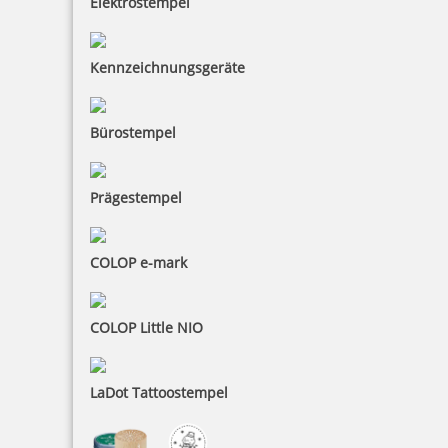
Elektrostempel
Trodat Printy 4850/L2 Datumstempel BEZAHLT 24 x 4 mm
Kennzeichnungsgeräte
Bürostempel
17,98 €
Prägestempel
inkl. 19 % Mwst.
Bestellen
COLOP e-mark
COLOP Little NIO
Trodat Professional 54110 Mehrfarbiger Stempel
LaDot Tattoostempel