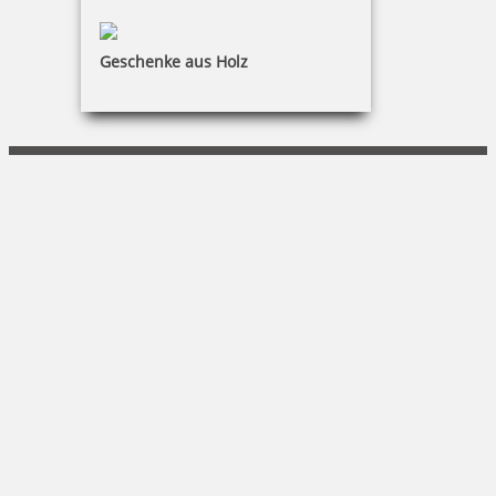
Digital Production & Service
Geschenke aus Holz
Daniel Peter Staude
Sommerleite 13|97340 Marktbreit
09332 590041