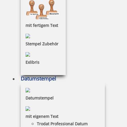
23,70 €
inkl. 19 % Mwst.
mit fertigem Text
Jetzt gestalten
Stempel Zubehör
Exlibris
Colop Pocket 30 Stempel für Taxifahrer zum Mitnehmen
Datumstempel
Datumstempel
15,29 €
mit eigenem Text
inkl. 19 % Mwst.
Trodat Professional Datum