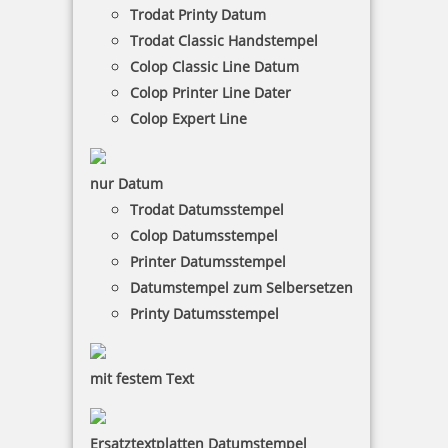
Jetzt gestalten
Trodat Printy Datum
Trodat Classic Handstempel
Colop Classic Line Datum
Colop Printer Line Dater
Colop Expert Line
Siegel
nur Datum
Trodat Datumsstempel
Colop Datumsstempel
Printer Datumsstempel
17,04 €
Datumstempel zum Selbersetzen
Printy Datumsstempel
inkl. 19 % Mwst.
Jetzt gestalten
mit festem Text
Die Taxistempel gibt es in verschiedenen Varianten
für Büro und mobile Anwendung. Sie können von
Ersatztextplatten Datumstempel