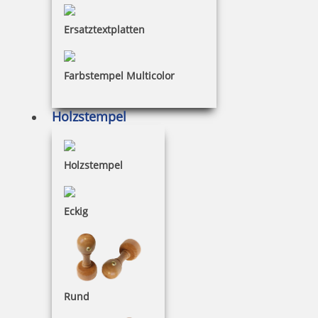
Stempel für Taxi-Quittung
Ersatztextplatten
Farbstempel Multicolor
29,14 €
Holzstempel
inkl. 19 % Mwst.
Jetzt gestalten
Holzstempel
Eckig
Trodat Printy Taxi-Stempel für Taxibetrieb
Rund