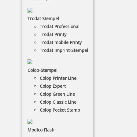
Taxi-Stempel
Die Taxistempel gibt es in verschiedenen Varianten
Trodat Stempel
für Büro und mobile Anwendung.
Trodat Professional
Trodat Printy
Trodat mobile Printy
NACH WUNSCHSTEMPEL FILTERN
Trodat Imprint-Stempel
€-
↑
Colop-Stempel
€+
↓
Colop Printer Line
Colop Expert
Colop Green Line
4 Artikel in der Kategorie
Colop Classic Line
Colop Pocket Stamp
Modico Flash