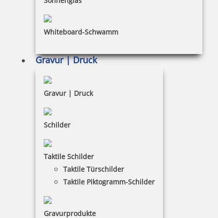
Sonnenglas
Impressum
Whiteboard-Schwamm
Datenschutz
AGB
Gravur | Druck
Widerruf
Barrierefreiheit
Gravur | Druck
Vertrag widerrufen
Schilder
KUNDENBEREICH
Taktile Schilder
Mein Konto
Taktile Türschilder
Warenkorb
Taktile Piktogramm-Schilder
Kundenservice
Gravurprodukte
KONTAKT