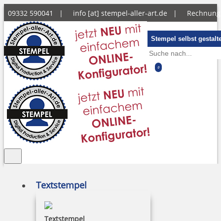
09332 590041 |
info [at] stempel-aller-art.de
|
Rechnun
Stempel selbst gestalt
0
Textstempel
Textstempel