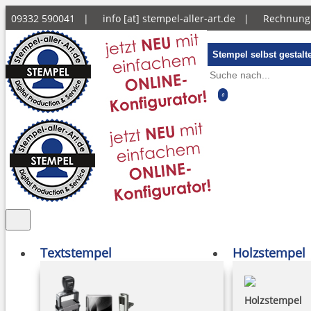
09332 590041 |
info [at] stempel-aller-art.de
|
Rechnun
Stempel selbst gestalt
0
Textstempel
Holzstempel
Holzstempel