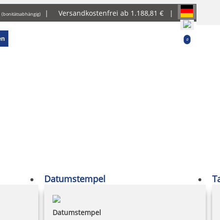
g
|
Versandkostenfrei ab 1.188,81 € |
(bonitätsabhängig)
en
0
Datumstempel
T
Datumstempel