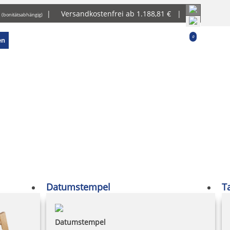
g
|
Versandkostenfrei ab 1.188,81 € |
(bonitätsabhängig)
0
en
Datumstempel
T
Datumstempel