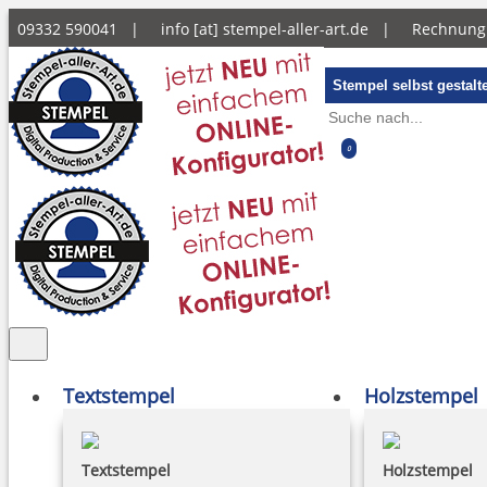
09332 590041 |
info [at] stempel-aller-art.de
|
Rechnun
Stempel selbst gestalt
0
Textstempel
Holzstempel
Textstempel
Holzstempel