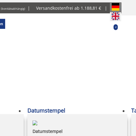
g
|
Versandkostenfrei ab 1.188,81 € |
(bonitätsabhängig)
en
0
Datumstempel
T
Datumstempel