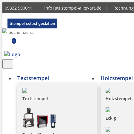
09332 590041 |
info [at] stempel-aller-art.de
|
Rechnun
Stempel selbst gestalten
0
Textstempel
Holzstempel
Textstempel
Holzstempel
Eckig