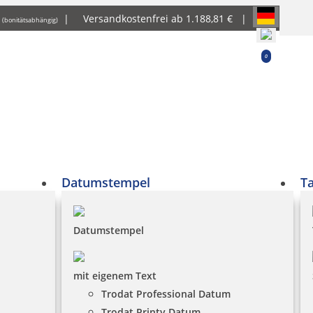
g
|
Versandkostenfrei ab 1.188,81 € |
(bonitätsabhängig)
0
Datumstempel
T
Datumstempel
mit eigenem Text
Trodat Professional Datum
Trodat Printy Datum