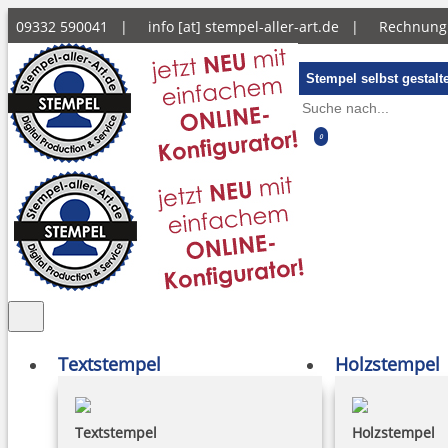
09332 590041 |
info [at] stempel-aller-art.de
|
Rechnun
Stempel selbst gestalt
0
Textstempel
Holzstempel
Textstempel
Holzstempel