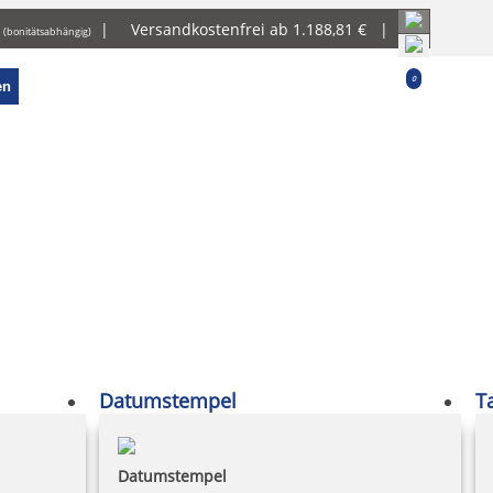
g
|
Versandkostenfrei ab 1.188,81 € |
(bonitätsabhängig)
0
en
Datumstempel
T
Datumstempel